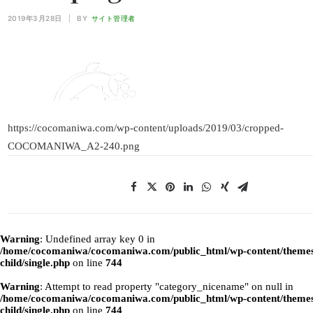
2019年3月28日
|
BY
サイト管理者
https://cocomaniwa.com/wp-content/uploads/2019/03/cropped-
COCOMANIWA_A2-240.png
Warning
: Undefined array key 0 in
/home/cocomaniwa/cocomaniwa.com/public_html/wp-content/themes
child/single.php
on line
744
Warning
: Attempt to read property "category_nicename" on null in
/home/cocomaniwa/cocomaniwa.com/public_html/wp-content/themes
child/single.php
on line
744