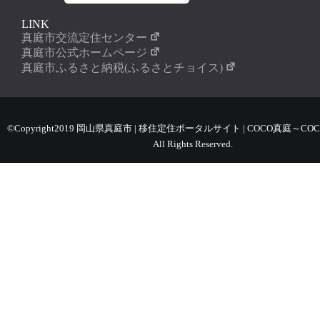
LINK
真庭市交流定住センター
真庭市公式ホームページ
真庭市ふるさと納税(ふるさとチョイス)
©Copyright2019 岡山県真庭市 | 移住定住ポータルサイト | COCO真庭～COC
All Rights Reserved.