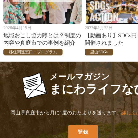
2026年4月15日
2022年1月22日
地域おこし協力隊とは？制度の
【動画あり】SDGs
内容や真庭市での事例を紹介
開催されました
移住関連窓口・プログラム
里山SDGs
メールマガジン
まにわライフな
岡山県真庭市から月に1度のおたよりを送ります。
詳しく