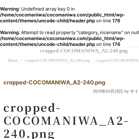
Warning
: Undefined array key 0 in
/home/cocomaniwa/cocomaniwa.com/public_html/wp-
content/themes/uncode-child/header.php
on line
176
Warning
: Attempt to read property "category_nicename" on null
/home/cocomaniwa/cocomaniwa.com/public_html/wp-
content/themes/uncode-child/header.php
on line
176
cropped-COCOMANIWA_A2-240.png
Home
cropped-COCOMANIWA_A2-240.png
cropped-COCOMANIWA_
cropped-COCOMANIWA_A2-240.png
2019年03月28日 by 
cropped-
COCOMANIWA_A2-
240.png