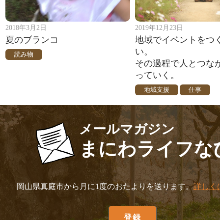
2018年3月2日
2019年12月23日
夏のブランコ
地域でイベントをつ
い。
読み物
その過程で人とつな
っていく。
地域支援
仕事
メールマガジン
まにわライフな
岡山県真庭市から月に1度のおたよりを送ります。
詳しく