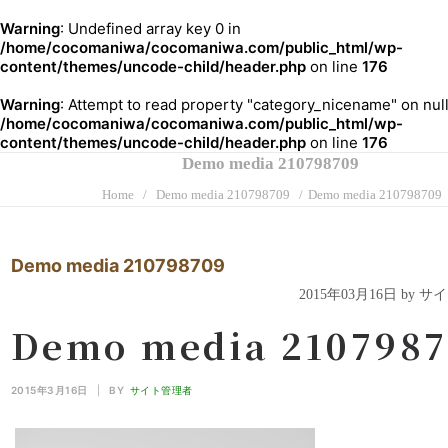
Warning
: Undefined array key 0 in
/home/cocomaniwa/cocomaniwa.com/public_html/wp-
content/themes/uncode-child/header.php
on line
176
Warning
: Attempt to read property "category_nicename" on null
/home/cocomaniwa/cocomaniwa.com/public_html/wp-
content/themes/uncode-child/header.php
on line
176
Demo media 210798709
Home
Demo media 210798709
Demo media 210798709
Demo media 210798709
2015年03月16日 by 
Demo media 210798
2015年3月16日
|
BY
サイト管理者