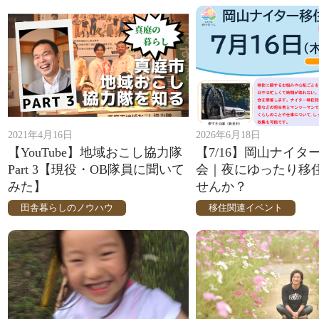
2021年4月16日
2026年6月18日
【YouTube】地域おこし協力隊
【7/16】岡山ナイタ
Part 3【現役・OB隊員に聞いて
会｜夜にゆったり移
みた】
せんか？
田舎暮らしのノウハウ
移住関連イベント