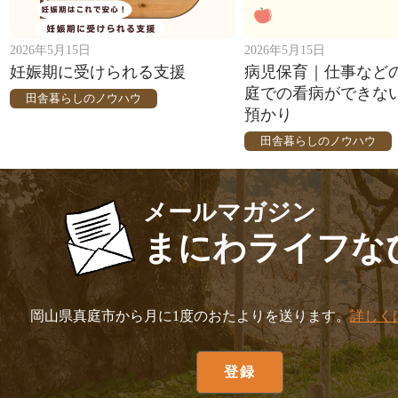
2026年5月15日
2026年5月15日
妊娠期に受けられる支援
病児保育｜仕事など
庭での看病ができな
田舎暮らしのノウハウ
預かり
田舎暮らしのノウハウ
メールマガジン
まにわライフな
岡山県真庭市から月に1度のおたよりを送ります。
詳しく