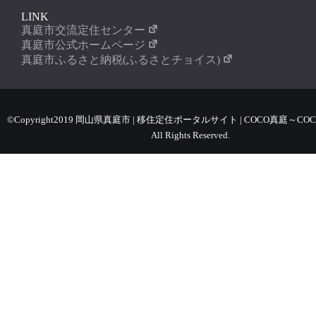
LINK
真庭市交流定住センター
真庭市公式ホームページ
真庭市ふるさと納税(ふるさとチョイス)
©Copyright2019 岡山県真庭市 | 移住定住ポータルサイト | COCO真庭～COC
All Rights Reserved.