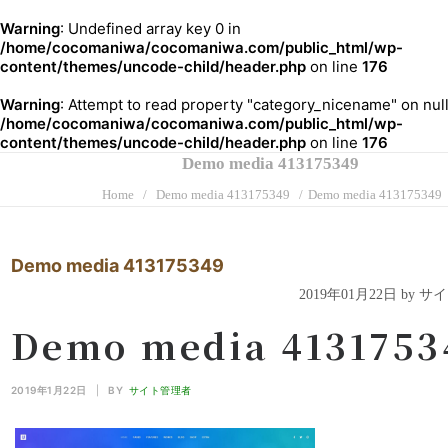
Warning
: Undefined array key 0 in
/home/cocomaniwa/cocomaniwa.com/public_html/wp-
content/themes/uncode-child/header.php
on line
176
Warning
: Attempt to read property "category_nicename" on null
/home/cocomaniwa/cocomaniwa.com/public_html/wp-
content/themes/uncode-child/header.php
on line
176
Demo media 413175349
Home
Demo media 413175349
Demo media 413175349
Demo media 413175349
2019年01月22日 by 
Demo media 4131753
2019年1月22日
|
BY
サイト管理者