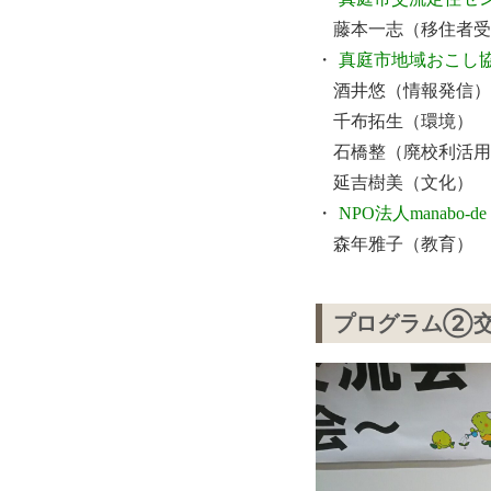
藤本一志（移住者受入
・
真庭市地域おこし
酒井悠（情報発信）
千布拓生（環境）
石橋整（廃校利活用
延吉樹美（文化）
・
NPO法人manabo-de
森年雅子（教育）
プログラム②交流