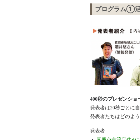
プログラム①活
400秒のプレゼンショ
発表者は20秒ごとに
発表者たちはどのよう
発表者
・
真庭市交流定住セ