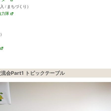
 / まちづくり）
協力隊
）
会Part1 トピックテーブル