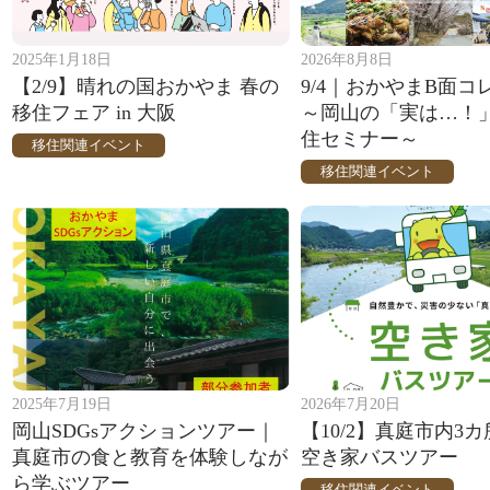
2025年1月18日
2026年8月8日
【2/9】晴れの国おかやま 春の
9/4｜おかやまB面コ
移住フェア in 大阪
～岡山の「実は…！
住セミナー～
移住関連イベント
移住関連イベント
2025年7月19日
2026年7月20日
岡山SDGsアクションツアー｜
【10/2】真庭市内3
真庭市の食と教育を体験しなが
空き家バスツアー
ら学ぶツアー
移住関連イベント