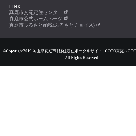
LINK
真庭市交流定住センター
真庭市公式ホームページ
真庭市ふるさと納税(ふるさとチョイス)
©Copyright2019 岡山県真庭市 | 移住定住ポータルサイト | COCO真庭～COC
All Rights Reserved.