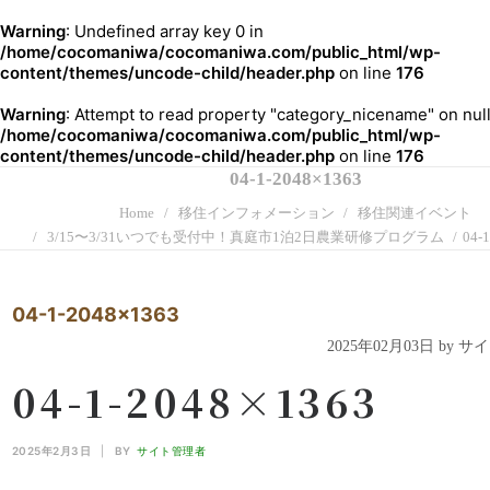
Warning
: Undefined array key 0 in
/home/cocomaniwa/cocomaniwa.com/public_html/wp-
content/themes/uncode-child/header.php
on line
176
Warning
: Attempt to read property "category_nicename" on null
/home/cocomaniwa/cocomaniwa.com/public_html/wp-
content/themes/uncode-child/header.php
on line
176
04-1-2048×1363
Home
移住インフォメーション
移住関連イベント
3/15〜3/31いつでも受付中！真庭市1泊2日農業研修プログラム
04-
04-1-2048x1363
2025年02月03日 by 
04-1-2048×1363
2025年2月3日
|
BY
サイト管理者