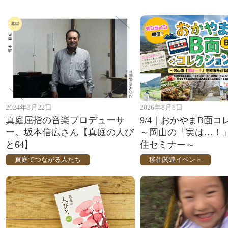
2024年3月22日
2026年8月8日
真庭屈指の音楽プロデューサ
9/4｜おかやまB面コ
ー。坂本信広さん【真庭の人び
～岡山の「実は…！
と64】
住セミナー～
真庭でつながる人たち
移住関連イベント