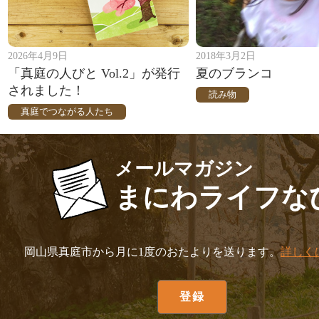
2026年4月9日
2018年3月2日
「真庭の人びと Vol.2」が発行
夏のブランコ
されました！
読み物
真庭でつながる人たち
メールマガジン
まにわライフな
岡山県真庭市から月に1度のおたよりを送ります。
詳しく