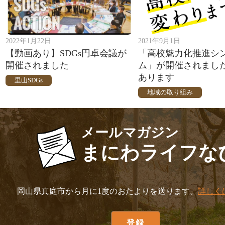
2022年1月22日
2021年9月1日
【動画あり】SDGs円卓会議が
「高校魅力化推進シ
開催されました
ム」が開催されまし
あります
里山SDGs
地域の取り組み
メールマガジン
まにわライフな
岡山県真庭市から月に1度のおたよりを送ります。
詳しく