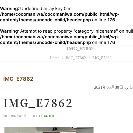
Warning
: Undefined array key 0 in
/home/cocomaniwa/cocomaniwa.com/public_html/wp-
content/themes/uncode-child/header.php
on line
176
Warning
: Attempt to read property "category_nicename" on null
/home/cocomaniwa/cocomaniwa.com/public_html/wp-
content/themes/uncode-child/header.php
on line
176
IMG_E7862
Home
IMG_E7862
IMG_E7862
IMG_E7862
2021年05月30日 by
IMG_E7862
2021年5月30日
|
BY
COCO真庭