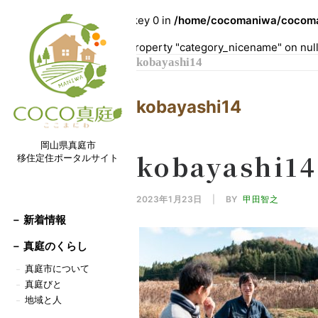
Warning
: Undefined array key 0 in
/home/cocomaniwa/cocoman
Warning
: Attempt to read property "category_nicename" on nul
kobayashi14
kobayashi14
岡山県真庭市
kobayashi14
移住定住ポータルサイト
2023年1月23日
|
BY
甲田智之
－ 新着情報
－
真庭のくらし
真庭市について
－
真庭びと
－
地域と人
－