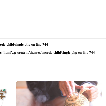
e-child/single.php
on line
744
html/wp-content/themes/uncode-child/single.php
on line
744