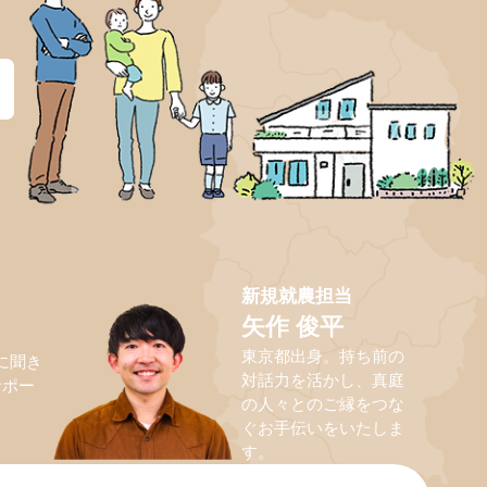
？
新規就農担当
矢作 俊平
東京都出身。持ち前の
に聞き
対話力を活かし、真庭
サポー
の人々とのご縁をつな
ぐお手伝いをいたしま
す。