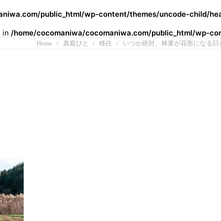
iwa.com/public_html/wp-content/themes/uncode-child/hea
l in
/home/cocomaniwa/cocomaniwa.com/public_html/wp-cont
Home
真庭びと
移住
いつか絶対、林業が花形になる日