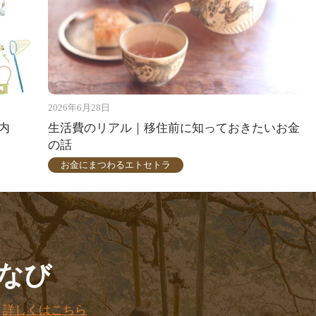
2026年6月28日
内
生活費のリアル｜移住前に知っておきたいお金
の話
お金にまつわるエトセトラ
なび
。
詳しくはこちら