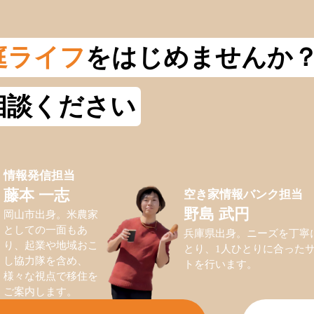
庭ライフ
をはじめませんか
相談ください
情報発信担当
空き家情報バンク担当
藤本 一志
野島 武円
岡山市出身。米農家
としての一面もあ
兵庫県出身。ニーズを丁寧
り、起業や地域おこ
とり、1人ひとりに合った
し協力隊を含め、
トを行います。
様々な視点で移住を
ご案内します。