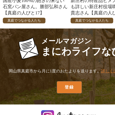
国産小麦100%の飽きの来ない
新庄村の特産品ヒメ
石窯パン屋さん。勝部弘和さん
も詳しい新庄村役場
【真庭の人びと17】
貴志さん【真庭の人び
真庭でつながる人たち
真庭でつながる人たち
メールマガジン
まにわライフな
岡山県真庭市から月に1度のおたよりを送ります。
詳しく