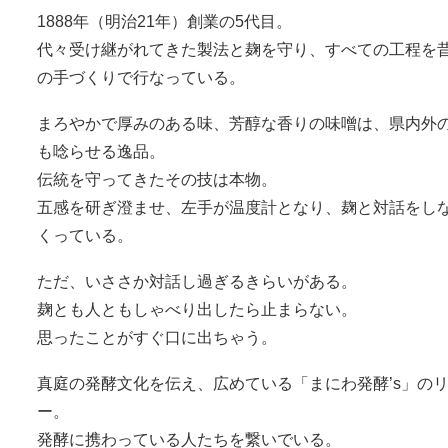
1888年（明治21年）創業の5代目。
代々受け継がれてきた製法と麹を守り、すべての工程を
の手づくりで行なっている。
まろやかで厚みのある味、芳醇な香りの味噌は、県内外
も唸らせる逸品。
伝統を守ってきたその技は本物。
五感を研ぎ澄ませ、左手が温度計となり、麹と対話をし
くっている。
ただ、いささか対話し過ぎるきらいがある。
麹とも人ともしゃべり出したら止まらない。
思ったことがすぐ口に出ちゃう。
真庭の発酵文化を伝え、広めている「まにわ発酵’s」の
ー。
発酵に携わっている人たちを繋いでいる。