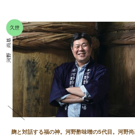
麹と対話する福の神。河野酢味噌の5代目。河野尚