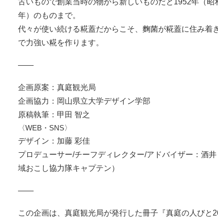
古いもので創業当時の物から新しいものだと1952年（昭和
年）のものまで。
代々が使い続ける糀蓋だからこそ、麴菌が糀蓋に住み着
で力強い糀を作ります。
——
企画原案：真庭観光局
企画協力：岡山県立大学デザイン学部
原稿執筆：甲田 智之
〈WEB・SNS〉
デザイン：加藤 彩佳
プロデューサー/チーフディレクター/アドバイザー
：酒井
域おこし協力隊キャプテン）
——
この企画は、真庭観光局が発行した冊子『真庭の人びと20