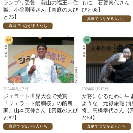
ランプリ受賞。蒜山の福王寺住
もに。石賀真代さん
職。小谷剛璋さん【真庭の人び
びと08】
と75】
真庭でつながる人たち
真庭でつながる人たち
2024年8月2日
2024年1月12日
ジェラート世界大会で受賞！
女将になるために生
「ジェラート醍醐桜」の酪農
ような「元禄旅籠 油
家。山本英伸さん【真庭の人び
将。高橋幸代さん【
と82】
と54】
真庭でつながる人たち
真庭でつながる人たち