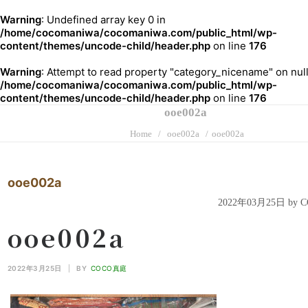
Warning
: Undefined array key 0 in
/home/cocomaniwa/cocomaniwa.com/public_html/wp-
content/themes/uncode-child/header.php
on line
176
Warning
: Attempt to read property "category_nicename" on null
/home/cocomaniwa/cocomaniwa.com/public_html/wp-
content/themes/uncode-child/header.php
on line
176
ooe002a
Home
ooe002a
ooe002a
ooe002a
2022年03月25日 by
ooe002a
2022年3月25日
|
BY
COCO真庭