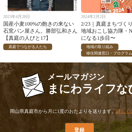
2023年4月28日
2024年2月2日
国産小麦100%の飽きの来ない
2/23｜真庭まちづく
石窯パン屋さん。勝部弘和さん
地域おこし協力隊・N
【真庭の人びと17】
になる1歩目〜
真庭でつながる人たち
地域の取り組み
移住関連窓口・プログラ
メールマガジン
まにわライフな
岡山県真庭市から月に1度のおたよりを送ります。
詳しく