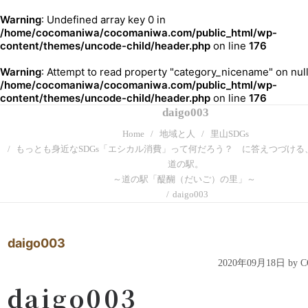
Warning
: Undefined array key 0 in
/home/cocomaniwa/cocomaniwa.com/public_html/wp-
content/themes/uncode-child/header.php
on line
176
Warning
: Attempt to read property "category_nicename" on null
/home/cocomaniwa/cocomaniwa.com/public_html/wp-
content/themes/uncode-child/header.php
on line
176
daigo003
Home
地域と人
里山SDGs
もっとも身近なSDGs「エシカル消費」って何だろう？ に答えつづける
道の駅。
～道の駅「醍醐（だいご）の里」～
daigo003
daigo003
2020年09月18日 by
daigo003