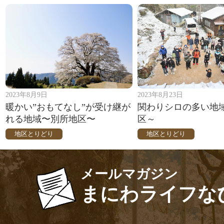
2023年8月9日
2023年8月23日
暖かい”おもてなし”が受け継が
関わりシロの多い地
れる地域〜別所地区〜
区～
地区とりどり
地区とりどり
メールマガジン
まにわライフな