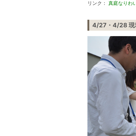
リンク：
真庭なりわ
4/27・4/2