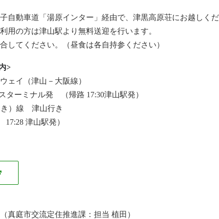
子自動車道「湯原インター」経由で、津黒高原荘にお越しくだ
利用の方は津山駅より無料送迎を行います。
に集合してください。（昼食は各自持参ください）
案内>
ウェイ（津山－大阪線）
バスターミナル発 （帰路 17:30津山駅発）
ぶき）線 津山行き
17:28 津山駅発）
（真庭市交流定住推進課：担当 植田）