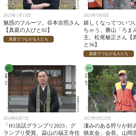
2023年1月13日
2023年9月8日
魅惑のフルーツ。谷本吉照さん
嬉しくなってついつ
【真庭の人びと02】
ちゃう。勝山「ろま
主。松尾敏正さん【
真庭でつながる人たち
と36】
真庭でつながる人たち
2024年6月7日
2023年9月22日
「H1法話グランプリ2023」グ
凄みのある狩りが好
ランプリ受賞。蒜山の福王寺住
猟友会」会長。山岡