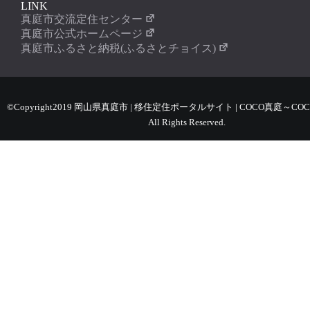
LINK
真庭市交流定住センター
真庭市公式ホームページ
真庭市ふるさと納税(ふるさとチョイス)
©Copyright2019 岡山県真庭市 | 移住定住ポータルサイト | COCO真庭～COC
All Rights Reserved.