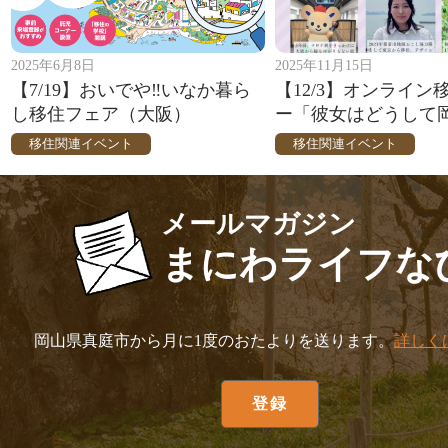
2025年6月8日
2025年11月15日
【7/19】おいでや‼いなか暮ら
【12/3】オンライン
し移住フェア（大阪）
ー「彼女はどうして
移住関連イベント
移住関連イベント
メールマガジン
まにわライフな
岡山県真庭市から月に1度のおたよりを送ります。
詳しく