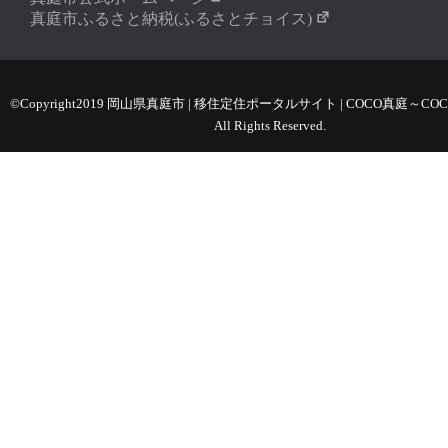
真庭市ふるさと納税(ふるさとチョイス)
©Copyright2019 岡山県真庭市 | 移住定住ポータルサイト | COCO真庭～COC
All Rights Reserved.